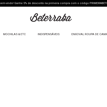
 bem-vindo! Ganhe 5% de desconto na primeira compra com o código PRIMEIRABE
MOCHILAS & ETC
INDISPENSÁVEIS
ENXOVAL ROUPA DE CAM