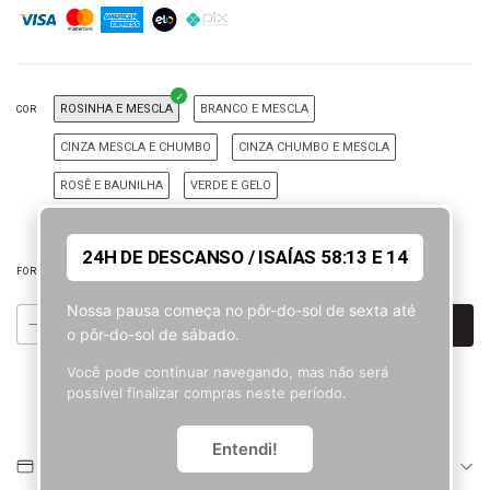
ROSINHA E MESCLA
BRANCO E MESCLA
COR
CINZA MESCLA E CHUMBO
CINZA CHUMBO E MESCLA
ROSÊ E BAUNILHA
VERDE E GELO
CINZA MESCLA, CHUMBO E ROSINHA
CREME E GELO
24H DE DESCANSO / ISAÍAS 58:13 E 14
TRIÂNGULO
MEIA LUA
FORMATO
Nossa pausa começa no pôr-do-sol de sexta até
o pôr-do-sol de sábado.
Você pode continuar navegando, mas não será
possível finalizar compras neste período.
COMPRE PELO WHATSAPP
Entendi!
MEIOS DE PAGAMENTO