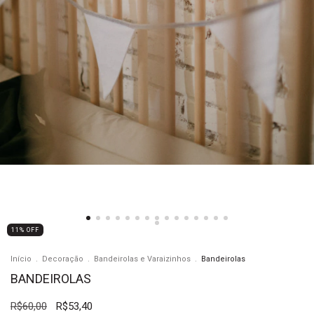
11
%
OFF
Início
.
Decoração
.
Bandeirolas e Varaizinhos
.
Bandeirolas
BANDEIROLAS
R$60,00
R$53,40