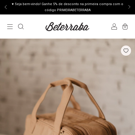
♥ Seja bem-vindo! Ganhe 5% de desconto na primeira compra com o
código PRIMEIRABETERRABA
0