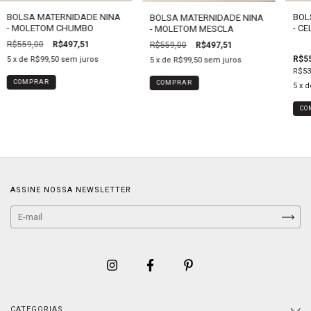
BOLSA MATERNIDADE NINA
BOL
BOLSA MATERNIDADE NINA
- MOLETOM CHUMBO
- CE
- MOLETOM MESCLA
R$559,00
R$497,51
R$559,00
R$497,51
R$55
5
x de
R$99,50
sem juros
5
x de
R$99,50
sem juros
R$53
5
x 
ASSINE NOSSA NEWSLETTER
CATEGORIAS