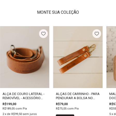
MONTE SUA COLEÇÃO
ALÇA DE COURO LATERAL -
ALÇAS DE CARRINHO - PARA
MAL
REMOVÍVEL - ACESSÓRIO
PENDURAR A BOLSA NO
DOCE
EXTRA PARA BOLSA
CARRINHO DE BEBÊ
R$199,00
R$79,00
R$57
R$189,05
com
Pix
R$75,05
com
Pix
R$55
2
x de
R$99,50
sem juros
5
x 