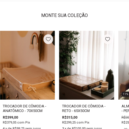
MONTE SUA COLEÇÃO
11
TROCADOR DE CÔMODA -
TROCADOR DE CÔMODA -
ALM
ANATÔMICO - 70X50CM
RETO - 65X50CM
- P
R$399,00
R$315,00
R$30
R$379,05
com
Pix
R$299,25
com
Pix
R$25
4
x de
R$99,75
sem juros
3
x de
R$105,00
sem juros