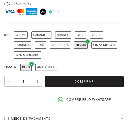
R$71,25
com
Pix
CREME
CARAMELO
BRANCO
GELO
VERDE
COR
ROSINHA
ROSÊ
VERDE CHÁ
NÉVOA
CINZA MESCLA
CINZA CHUMBO
RETO
ANATÔMICO
MODELO
COMPRE PELO WHATSAPP
MEIOS DE PAGAMENTO