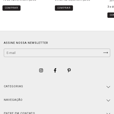
20 
3
x 
COMPRAR
COMPRAR
CO
ASSINE NOSSA NEWSLETTER
CATEGORIAS
NAVEGAÇÃO
ENTRE EM CONTATO