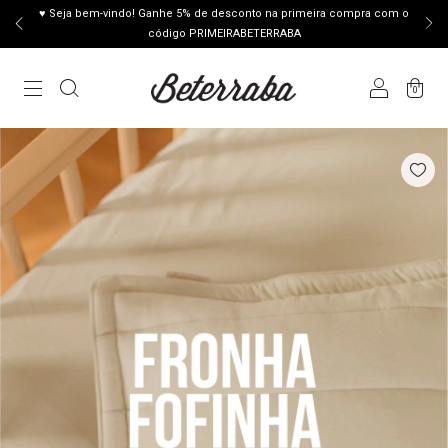
♥ Seja bem-vindo! Ganhe 5% de desconto na primeira compra com o
código PRIMEIRABETERRABA
0