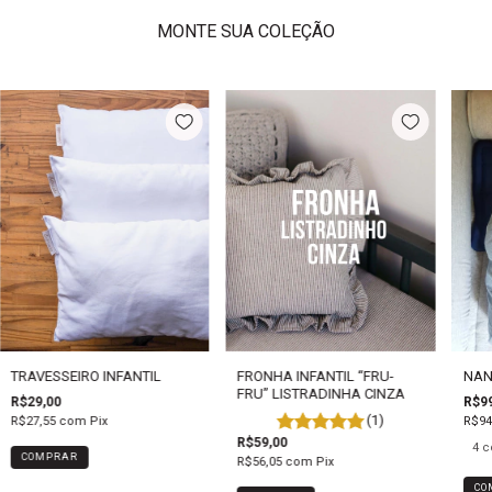
MONTE SUA COLEÇÃO
TRAVESSEIRO INFANTIL
FRONHA INFANTIL “FRU-
NAN
FRU” LISTRADINHA CINZA
R$29,00
R$99
(1)
R$27,55
com
Pix
R$94
R$59,00
4 c
COMPRAR
R$56,05
com
Pix
CO