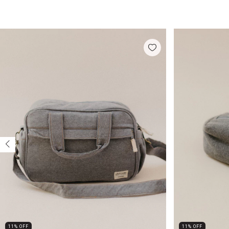
11
%
OFF
11
%
OFF