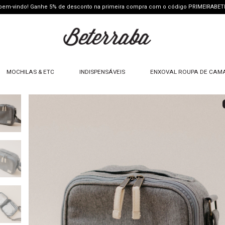
 bem-vindo! Ganhe 5% de desconto na primeira compra com o código PRIMEIRABE
MOCHILAS & ETC
INDISPENSÁVEIS
ENXOVAL ROUPA DE CAM