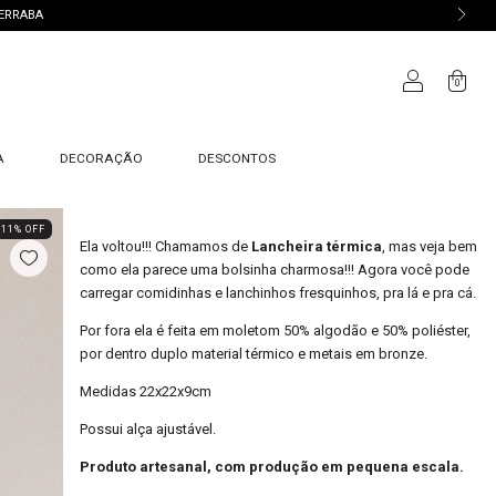
TERRABA
0
A
DECORAÇÃO
DESCONTOS
11
%
OFF
Ela voltou!!! Chamamos de
Lancheira térmica
, mas veja bem
como ela parece uma bolsinha charmosa!!! Agora você pode
carregar comidinhas e lanchinhos fresquinhos, pra lá e pra cá.
Por fora ela é feita em m
oletom 50% algodão e 50% poliéster
,
por dentro duplo material térmico e metais em bronze.
Medidas 22x22x9cm
Possui alça ajustável.
Produto artesanal, com produção em pequena escala.