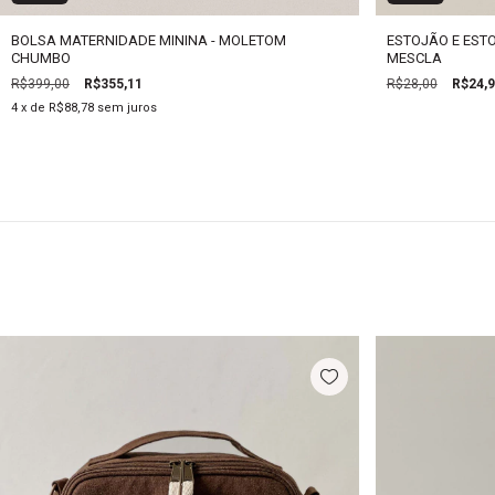
BOLSA MATERNIDADE MININA - MOLETOM
ESTOJÃO E EST
CHUMBO
MESCLA
R$399,00
R$355,11
R$28,00
R$24,
4
x de
R$88,78
sem juros