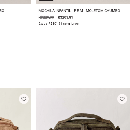
BO
MOCHILA INFANTIL - P E M - MOLETOM CHUMBO
R$229,00
R$203,81
2
x de
R$101,91
sem juros