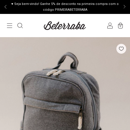
♥ Seja bem-vindo! Ganhe 5% de desconto na primeira compra com o
código PRIMEIRABETERRABA
0