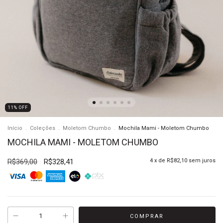
11
%
OFF
Início
.
Coleções
.
Moletom Chumbo
.
Mochila Mami - Moletom Chumbo
MOCHILA MAMI - MOLETOM CHUMBO
R$369,00
R$328,41
4
x de
R$82,10
sem juros