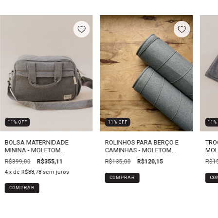
11
%
OFF
11
%
OFF
11
ROLINHOS PARA BERÇO E
BOLSA MATERNIDADE
TRO
CAMINHAS - MOLETOM
MININA - MOLETOM
MOL
CHUMBO - NERVURAS
CHUMBO
R$135,00
R$120,15
R$399,00
R$355,11
R$15
4
x de
R$88,78
sem juros
COMPRAR