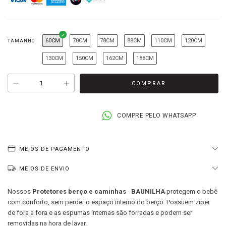
60CM
70CM
78CM
88CM
110CM
120CM
TAMANHO
130CM
150CM
162CM
188CM
COMPRE PELO WHATSAPP
MEIOS DE PAGAMENTO
MEIOS DE ENVIO
Nossos
Protetores berço e caminhas
-
BAUNILHA
protegem o bebê
com conforto, sem perder o espaço interno do berço. P
ossuem zíper
de fora a fora e as espumas internas são forradas e podem ser
removidas na hora de lavar.