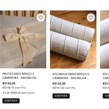
PROTETORES BERÇO E
ROL
ROLINHOS PARA BERÇO E
CAMINHAS - BAUNILHA
CAM
CAMINHAS - BAUNILHA -
RENDADA -
REN
PERSONALIZADOS
R$165,00
R$15
R$155,00
PERSONALIZADOS
PER
R$156,75
com
Pix
R$14
R$147,25
com
Pix
2
x de
R$82,50
sem juros
CO
COMPRAR
COMPRAR