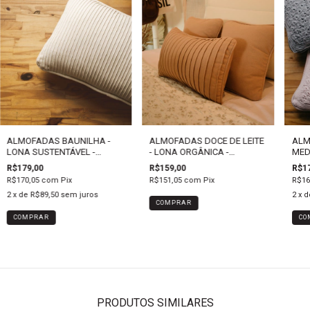
ALMOFADAS BAUNILHA -
ALMOFADAS DOCE DE LEITE
ALM
LONA SUSTENTÁVEL -
- LONA ORGÂNICA -
MED
MEDIDAS VARIADAS
MEDIDAS VARIADAS
R$179,00
R$159,00
R$17
R$170,05
com
Pix
R$151,05
com
Pix
R$16
2
x de
R$89,50
sem juros
2
x 
COMPRAR
COMPRAR
CO
PRODUTOS SIMILARES