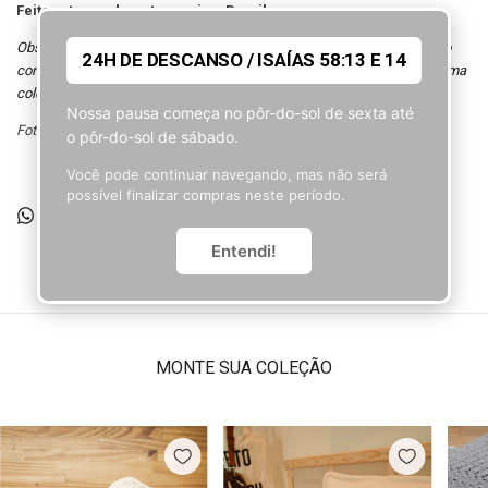
Feito artesanalmente, aqui no Brasil.
Observação: A tonalidade dos produtos pode sofrer variação de acordo
24H DE DESCANSO / ISAÍAS 58:13 E 14
com o lote do tecido. Por isso se quiser fazer um kit com itens da mesma
coleção, o ideal é adquirir todos juntos numa única compra.
Nossa pausa começa no pôr-do-sol de sexta até
Fotos
Estúdio Tim Tim
o pôr-do-sol de sábado.
Você pode continuar navegando, mas não será
possível finalizar compras neste período.
Entendi!
MONTE SUA COLEÇÃO