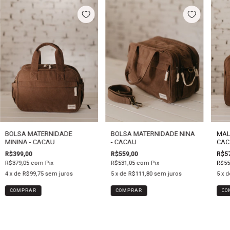
BOLSA MATERNIDADE NINA
MAL
BOLSA MATERNIDADE
- CACAU
CAC
MININA - CACAU
R$559,00
R$57
R$399,00
R$531,05
com
Pix
R$55
R$379,05
com
Pix
5
x de
R$111,80
sem juros
5
x 
4
x de
R$99,75
sem juros