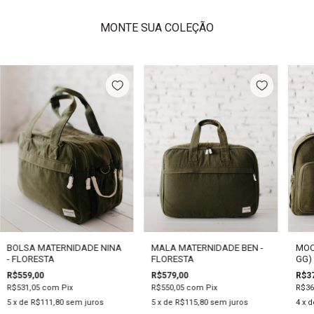
MONTE SUA COLEÇÃO
BOLSA MATERNIDADE NINA
MALA MATERNIDADE BEN -
MOC
- FLORESTA
FLORESTA
GG)
R$559,00
R$579,00
R$37
R$531,05
com
Pix
R$550,05
com
Pix
R$36
5
x de
R$111,80
sem juros
5
x de
R$115,80
sem juros
4
x 