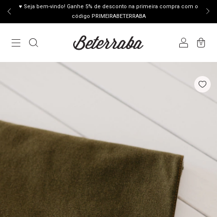
♥ Seja bem-vindo! Ganhe 5% de desconto na primeira compra com o
código PRIMEIRABETERRABA
0