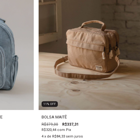
11
%
OFF
TE
BOLSA MAITÊ
R$379,00
R$337,31
R$320,44
com
Pix
4
x de
R$84,33
sem juros