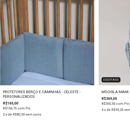
ESGOTADO
PROTETORES BERÇO E CAMINHAS - CELESTE -
MOCHILA MAMI -
PERSONALIZADOS
R$369,00
R$165,00
R$350,55
com
Pix
R$156,75
com
Pix
4
x de
R$92,25
sem
2
x de
R$82,50
sem juros