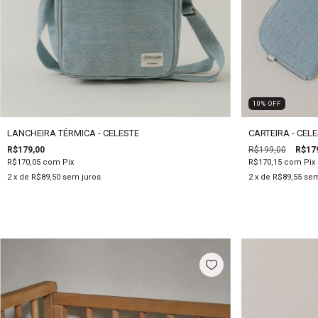
10
%
OFF
LANCHEIRA TÉRMICA - CELESTE
CARTEIRA - CEL
R$179,00
R$199,00
R$17
R$170,05
com
Pix
R$170,15
com
Pix
2
x de
R$89,50
sem juros
2
x de
R$89,55
sem