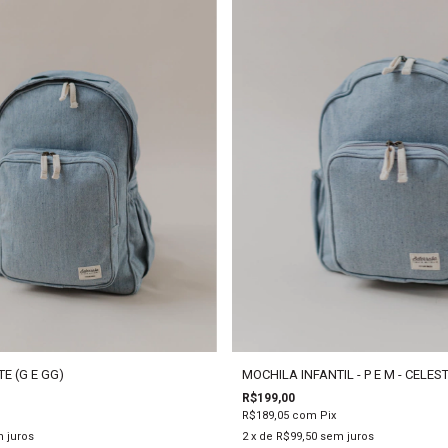
E (G E GG)
MOCHILA INFANTIL - P E M - CELES
R$199,00
R$189,05
com
Pix
 juros
2
x de
R$99,50
sem juros