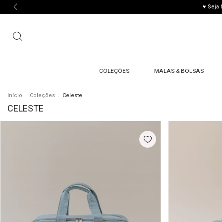
♥ Seja
COLEÇÕES
MALAS & BOLSAS
Início
.
Coleções
.
Celeste
CELESTE