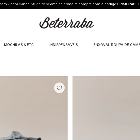
 bem-vindo! Ganhe 5% de desconto na primeira compra com o código PRIMEIRABE
MOCHILAS & ETC
INDISPENSÁVEIS
ENXOVAL ROUPA DE CAM