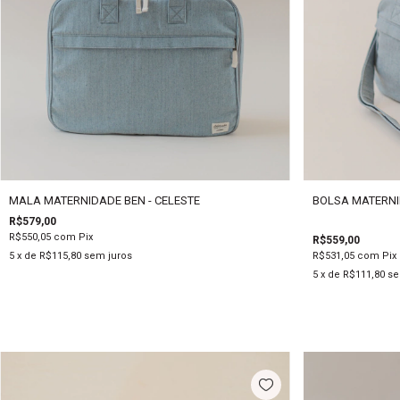
MALA MATERNIDADE BEN - CELESTE
BOLSA MATERNI
R$579,00
R$550,05
com
Pix
R$559,00
5
x de
R$115,80
sem juros
R$531,05
com
Pix
5
x de
R$111,80
se