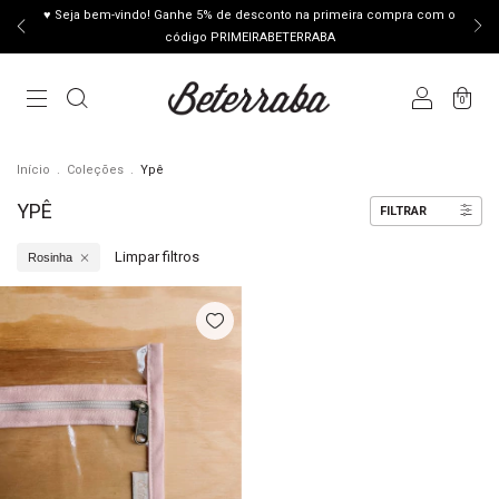
♥ Seja bem-vindo! Ganhe 5% de desconto na primeira compra com o
código PRIMEIRABETERRABA
0
Início
.
Coleções
.
Ypê
YPÊ
FILTRAR
Limpar filtros
Rosinha