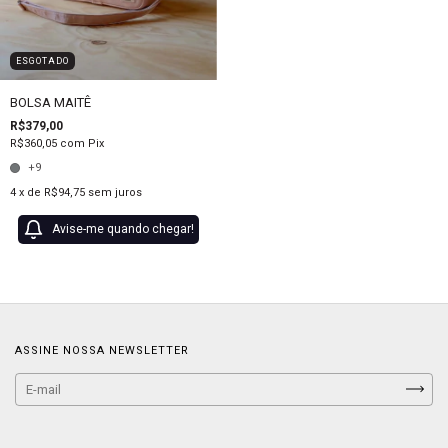
ESGOTADO
BOLSA MAITÊ
R$379,00
R$360,05
com
Pix
+9
4
x de
R$94,75
sem juros
Avise-me quando chegar!
ASSINE NOSSA NEWSLETTER