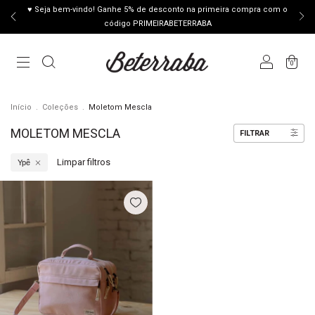
♥ Seja bem-vindo! Ganhe 5% de desconto na primeira compra com o
código PRIMEIRABETERRABA
0
Início
.
Coleções
.
Moletom Mescla
MOLETOM MESCLA
FILTRAR
Limpar filtros
Ypê