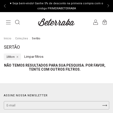
♥ Seja bem-vindo! Ganhe 5% de desconto na primeira compra com o
código PRIMEIRABETERRABA
0
Início
.
Coleções
.
Sertão
SERTÃO
Limpar filtros
188cm
NÃO TEMOS RESULTADOS PARA SUA PESQUISA. POR FAVOR,
TENTE COM OUTROS FILTROS.
ASSINE NOSSA NEWSLETTER