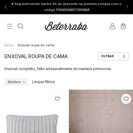
♥ Seja bem-vindo! Ganhe 5% de desconto na primeira compra com o
código PRIMEIRABETERRABA
0
Início
.
Enxoval roupa de cama
ENXOVAL ROUPA DE CAMA
FILTRAR
Enxoval completo, feito artesanalmente de maneira primorosa.
Limpar filtros
30x50cm