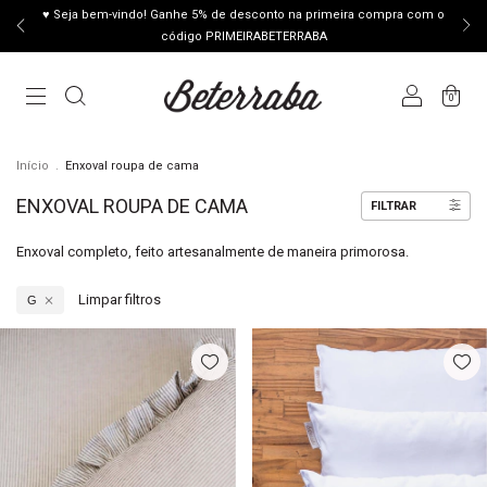
♥ Seja bem-vindo! Ganhe 5% de desconto na primeira compra com o
código PRIMEIRABETERRABA
0
Início
.
Enxoval roupa de cama
ENXOVAL ROUPA DE CAMA
FILTRAR
Enxoval completo, feito artesanalmente de maneira primorosa.
Limpar filtros
G