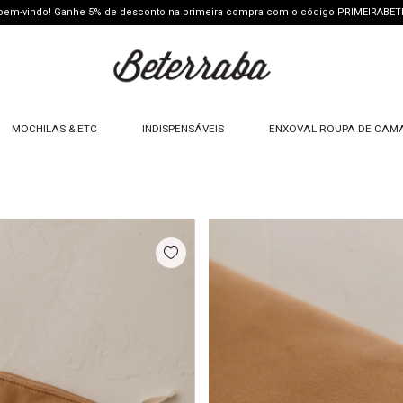
 bem-vindo! Ganhe 5% de desconto na primeira compra com o código PRIMEIRABE
MOCHILAS & ETC
INDISPENSÁVEIS
ENXOVAL ROUPA DE CAM