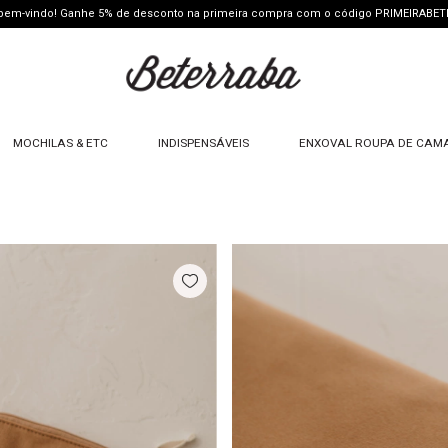
 bem-vindo! Ganhe 5% de desconto na primeira compra com o código PRIMEIRABE
MOCHILAS & ETC
INDISPENSÁVEIS
ENXOVAL ROUPA DE CAM