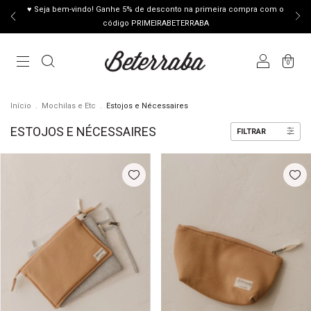
♥ Seja bem-vindo! Ganhe 5% de desconto na primeira compra com o
código PRIMEIRABETERRABA
0
Início
.
Mochilas e Etc
.
Estojos e Nécessaires
ESTOJOS E NÉCESSAIRES
FILTRAR