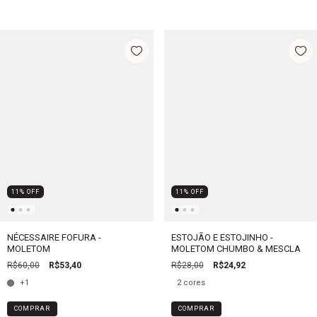
11
%
OFF
11
%
OFF
NÉCESSAIRE FOFURA -
ESTOJÃO E ESTOJINHO -
MOLETOM
MOLETOM CHUMBO & MESCLA
R$60,00
R$53,40
R$28,00
R$24,92
+1
2 cores
COMPRAR
COMPRAR